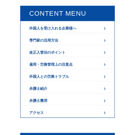
CONTENT MENU
外国人を受け入れる企業様へ
専門家の活用方法
すでに外国人を雇用している方はこちら
改正入管法のポイント
外国人をこれから雇用したい方はこちら
外国人労務顧問サービスとは
雇用・労務管理上の注意点
外国人労務顧問サービスのメリット
特定技能１号
外国人との労務トラブル
当事務所の外国人労務顧問の特徴
特定技能2号
外国人就労をさせる経営者が知っておくべき基
弁護士紹介
セミナー情報
就業時間を改定し、外国人雇用に対応させる
外国人の賃金・残業トラブル
本ルール・考え方
弁護士費用
就業時間を作成し、外国人雇用に対応させる
外国人解雇トラブル
アクセス
就業時間・社内規則を教育する、実行させる
外国人退職勧奨
社内の受入れ体制を整備する
外国人労働時間トラブル