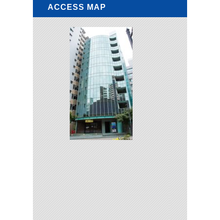
ACCESS MAP
外国人法制全般
外国人失踪トラブル
入管法（出入国管理及び難民認定法）とは？
日本で就労する外国人の就労形態
不法就労とは
外国人の団体交渉