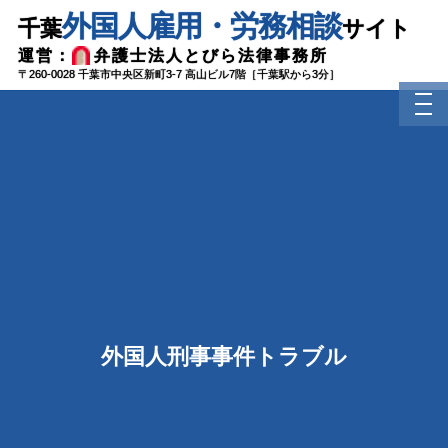
Skip
外国人雇用・労務相談
千葉
サイト
to
content
運営：
弁護士法人とびら法律事務所
〒260-0028 千葉市中央区新町3-7 高山ビル7階［千葉駅から3分］
tog
nav
外国人刑事事件トラブル